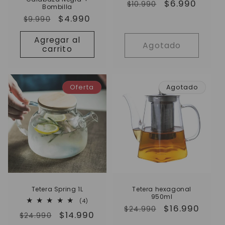
Precio
Precio
$6.990
$10.990
Bombilla
habitual
de
Precio
Precio
$4.990
$9.990
oferta
habitual
de
Agregar al
oferta
Agotado
carrito
Oferta
Agotado
Tetera Spring 1L
Tetera hexagonal
950ml
4
(4)
Precio
Precio
$16.990
reseñas
$24.990
Precio
Precio
$14.990
totales
$24.990
habitual
de