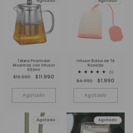
Agotado
Agotado
Tetera Piramidal
Infusor Bolsa de Té
Micerinos con infusor
Rosada
550ml
1
(1)
Precio
Precio
$11.990
reseñas
$19.990
Precio
Precio
$1.990
totales
$4.990
habitual
de
habitual
de
oferta
oferta
Agotado
Agotado
Agotado
Agotado