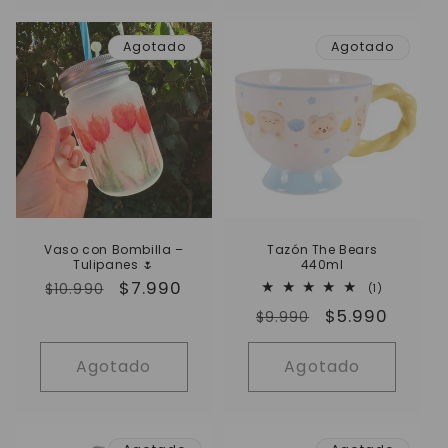
Agotado
Agotado
Vaso con Bombilla –
Tazón The Bears
Tulipanes 🌷
440ml
Precio
Precio
$7.990
1
$10.990
(1)
reseñas
habitual
de
Precio
Precio
$5.990
totales
$9.990
oferta
habitual
de
oferta
Agotado
Agotado