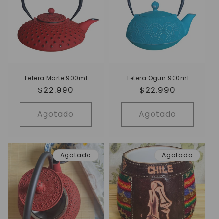
i
ó
n
:
Tetera Marte 900ml
Tetera Ogun 900ml
Precio
$22.990
Precio
$22.990
habitual
habitual
Agotado
Agotado
Agotado
Agotado