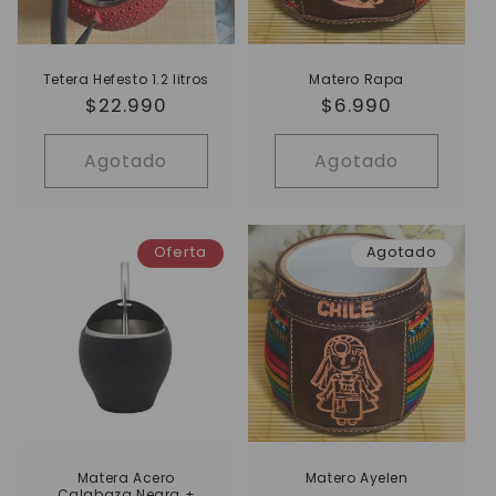
Tetera Hefesto 1.2 litros
Matero Rapa
Precio
$22.990
Precio
$6.990
habitual
habitual
Agotado
Agotado
Oferta
Agotado
Matera Acero
Matero Ayelen
Calabaza Negra +