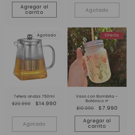
habitual
de
oferta
Agregar al
oferta
Agotado
carrito
Agotado
Oferta
Tetera ondas 750ml
Vaso con Bombilla –
Botánico 🌱
Precio
Precio
$14.990
$20.990
Precio
Precio
$7.990
$10.990
habitual
de
habitual
de
oferta
Agregar al
oferta
Agotado
carrito