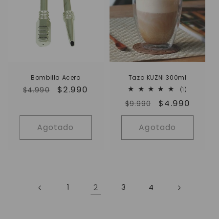
Bombilla Acero
Taza KUZNI 300ml
Precio
Precio
$2.990
1
$4.990
(1)
reseñas
habitual
de
Precio
Precio
$4.990
totales
$9.990
oferta
habitual
de
oferta
Agotado
Agotado
2
1
3
4