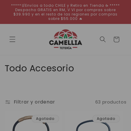
Ir
*****🛒Envíos a todo CHILE y Retiro en Tienda ☕ *****
directamente
Despacho GRATIS en RM, V VI por compras sobre
al contenido
$39.990 y en el resto de las regiones por compras
sobre $55.000 🔥
Carrito
C
Todo Accesorio
o
l
e
Filtrar y ordenar
63 productos
c
Agotado
Agotado
c