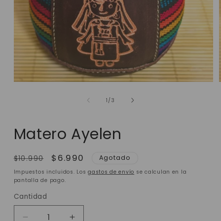
de
1
/
3
Matero Ayelen
Precio
Precio
$6.990
Agotado
$10.990
habitual
de
Impuestos incluidos. Los
gastos de envío
se calculan en la
oferta
pantalla de pago.
Cantidad