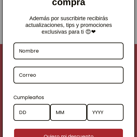
compra
limpiar y no atrapa olores.
Además por suscribirte recibirás
actualizaciones, tips y promociones
exclusivas para ti 😍❤
Contáctanos
+56 9 2025 7726
contacto@teteriacamellia.cl
Tienda Física:
Londres 70, local 6, Santiago
Cumpleaños
Centro
(cerca metro universidad de Chile)
Lunes a viernes 10 a 19hrs
Sábados 10 a 14hrs
Quiero mi descuento