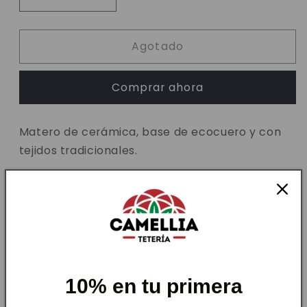
Reducir
Aumentar
cantidad
cantidad
para
para
Agotado
Matero
Matero
Ayelen
Ayelen
Comprar ahora
Matero de cerámica, base de ecocuero y con
tejidos tradicionales.
Tamaño perfecto para un rico mate y forma
perfecta para poder trasladar e ir tomando en
casa, oficina o salidas.
O simplemente es un lindo regalo para la
persona que le encanta tomar mate.
10% en tu primera
Lo bueno de la cerámica, es que es fácil de