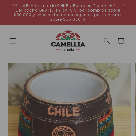
Ir
*****🛒Envíos a todo CHILE y Retiro en Tienda ☕ *****
directamente
Despacho GRATIS en RM, V VI por compras sobre
al contenido
$39.990 y en el resto de las regiones por compras
sobre $55.000 🔥
Carrito
Ir
directamente
a la
información
del producto