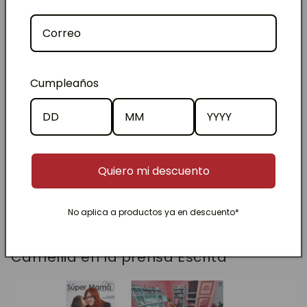
Camellia en la Radio, (en radio
contadores, fue con programa propio,
Cumpleaños
una taza y un tema por un año)
Quiero mi descuento
No aplica a productos ya en descuento*
Camellia en la prensa Escrita