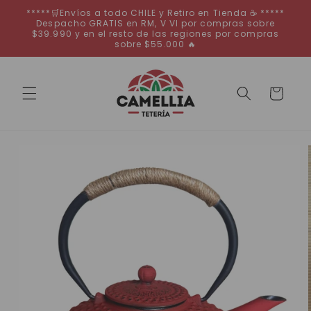
Ir
*****🛒Envíos a todo CHILE y Retiro en Tienda ☕ *****
directamente
Despacho GRATIS en RM, V VI por compras sobre
al contenido
$39.990 y en el resto de las regiones por compras
sobre $55.000 🔥
Carrito
Ir
directamente
a la
información
del producto