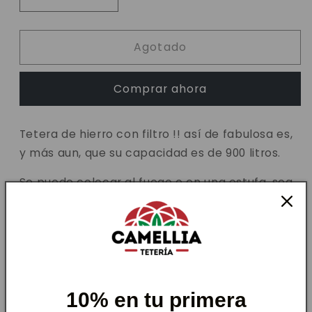
Reducir
Aumentar
cantidad
cantidad
para
para
Agotado
Tetera
Tetera
Marte
Marte
900ml
900ml
Comprar ahora
Tetera de hierro con filtro !! así de fabulosa es,
y más aun, que su capacidad es de 900 litros.
Se puede colocar al fuego o en una estufa, sea
donde la coloques en verdad, como luego en la
mesa al servir, se verá hermosa.
Lo que amo de estas teteras, es que mantienen
la temperatura por más tiempo, evitando que
el agua o té se enfrié tan rápido.
10% en tu primera