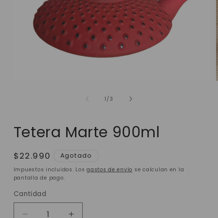
de
1
/
3
Tetera Marte 900ml
Precio
$22.990
Agotado
habitual
Impuestos incluidos. Los
gastos de envío
se calculan en la
pantalla de pago.
Cantidad