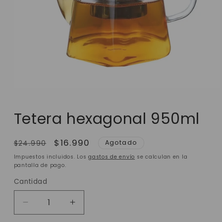
Tetera hexagonal 950ml
Precio
Precio
$16.990
Agotado
$24.990
habitual
de
Impuestos incluidos. Los
gastos de envío
se calculan en la
oferta
pantalla de pago.
Cantidad
Reducir
Aumentar
cantidad
cantidad