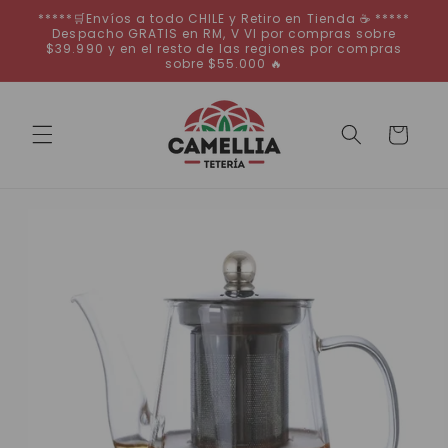
Ir
*****🛒Envíos a todo CHILE y Retiro en Tienda ☕ *****
directamente
Despacho GRATIS en RM, V VI por compras sobre
al contenido
$39.990 y en el resto de las regiones por compras
sobre $55.000 🔥
Carrito
Ir
directamente
a la
información
del producto