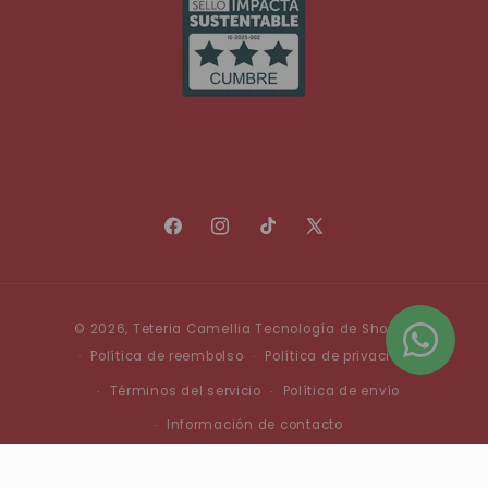
Facebook
Instagram
TikTok
X
(Twitter)
Formas
© 2026,
Teteria Camellia
Tecnología de Shopify
de
Política de reembolso
Política de privacidad
pago
Términos del servicio
Política de envío
Información de contacto