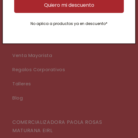
Sábados 10 a 14hrs
Quiero mi descuento
No aplica a productos ya en descuento*
Nuestra Historia
Eventos
Venta Mayorista
Regalos Corporativos
Talleres
Blog
COMERCIALIZADORA PAOLA ROSAS
MATURANA EIRL