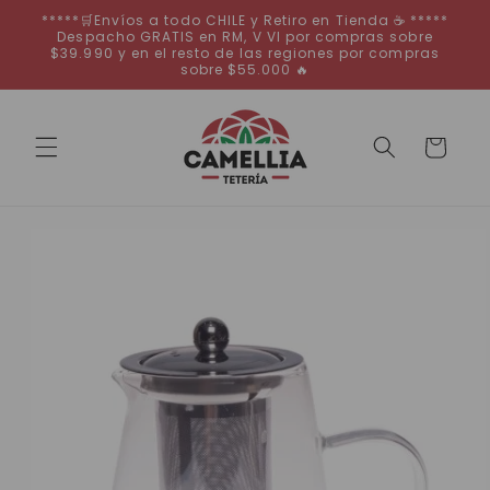
Ir
*****🛒Envíos a todo CHILE y Retiro en Tienda ☕ *****
directamente
Despacho GRATIS en RM, V VI por compras sobre
al contenido
$39.990 y en el resto de las regiones por compras
sobre $55.000 🔥
Carrito
Ir
directamente
a la
información
del producto