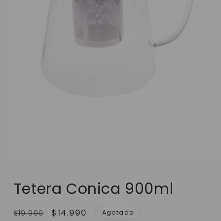
Tetera Conica 900ml
Precio
Precio
$14.990
Agotado
$19.990