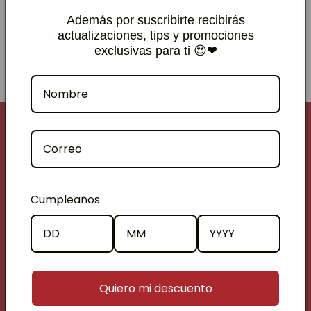
Idea para la hora del té.
Además por suscribirte recibirás
actualizaciones, tips y promociones
exclusivas para ti 😍❤
Contáctanos
+56 9 2025 7726
contacto@teteriacamellia.cl
Cumpleaños
Tienda Física:
Londres 70, local 6, Santiago
Centro
(cerca metro universidad de Chile)
Lunes a viernes 10 a 19hrs
Quiero mi descuento
Sábados 10 a 14hrs