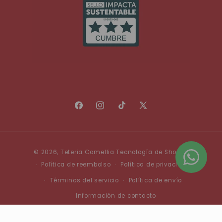
Facebook
Instagram
TikTok
X
(Twitter)
Formas
© 2026,
Teteria Camellia
Tecnología de Shopify
de
Política de reembolso
Política de privacidad
pago
Términos del servicio
Política de envío
Información de contacto