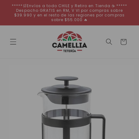
Ir
*****🛒Envíos a todo CHILE y Retiro en Tienda ☕ *****
directamente
Despacho GRATIS en RM, V VI por compras sobre
al contenido
$39.990 y en el resto de las regiones por compras
sobre $55.000 🔥
Carrito
Ir
directamente
a la
información
del producto