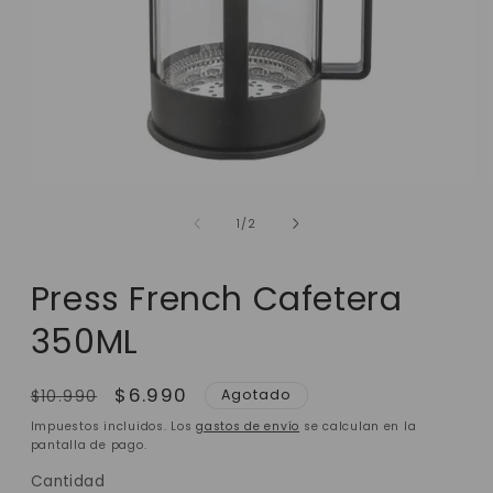
de
1
/
2
Press French Cafetera
350ML
Precio
Precio
$6.990
Agotado
$10.990
habitual
de
Impuestos incluidos. Los
gastos de envío
se calculan en la
oferta
pantalla de pago.
Cantidad