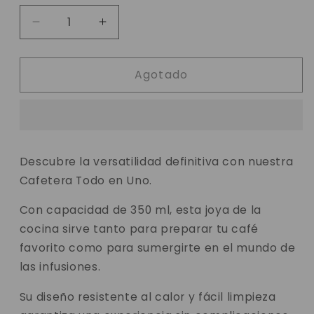
Reducir
Aumentar
cantidad
cantidad
para
para
Agotado
Press
Press
French
French
Cafetera
Cafetera
350ML
350ML
Descubre la versatilidad definitiva con nuestra
Cafetera Todo en Uno.
Con capacidad de 350 ml, esta joya de la
cocina sirve tanto para preparar tu café
favorito como para sumergirte en el mundo de
las infusiones.
Su diseño resistente al calor y fácil limpieza