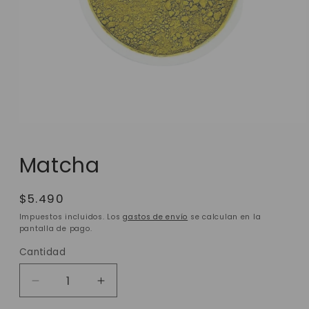
Matcha
Precio
$5.490
habitual
Impuestos incluidos. Los
gastos de envío
se calculan en la
pantalla de pago.
Cantidad
Reducir
Aumentar
cantidad
cantidad