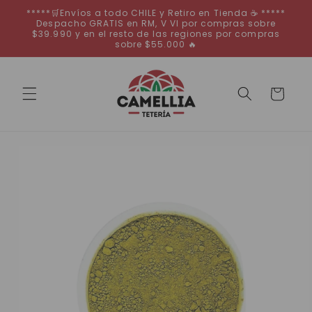
Ir
*****🛒Envíos a todo CHILE y Retiro en Tienda ☕ *****
directamente
Despacho GRATIS en RM, V VI por compras sobre
al contenido
$39.990 y en el resto de las regiones por compras
sobre $55.000 🔥
Carrito
Ir
directamente
a la
información
del producto