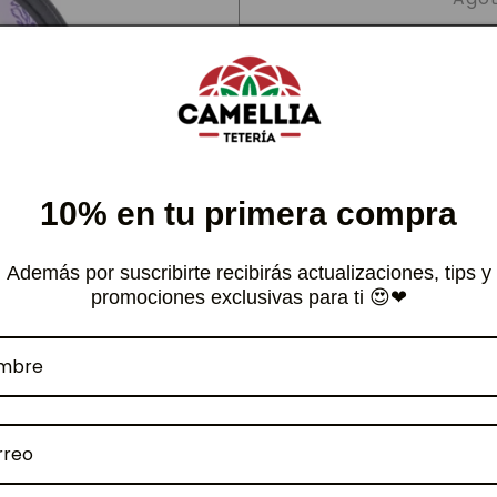
Lavanda
Lavanda
Piel
Piel
Compra
Seca
Seca
Crema para piel seca, d
Hidrata a profundid
10% en tu primera compra
regenera la piel
Calma Irritaciones
Además por suscribirte recibirás actualizaciones, tips y
Formato 60ml
promociones exclusivas para ti 😍❤
Modo de Uso: Aplicar en e
Wanderlust
Productos completamente