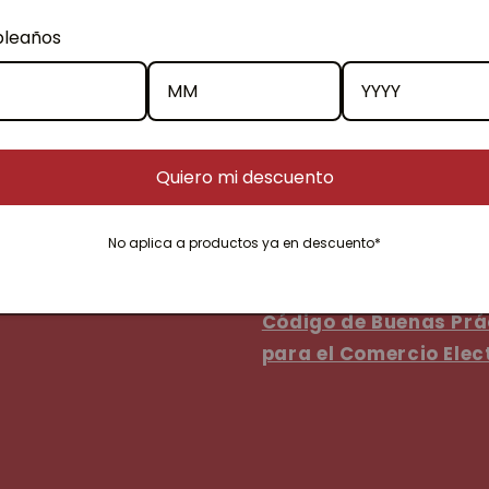
leaños
COMERCIALIZADORA PA
istoria
Quiero mi descuento
ROSAS MATURANA EIRL
orista
Representante Legal: 
No aplica a productos ya en descuento*
Rosas Maturana.
orporativos
Código de Buenas Prá
para el Comercio Elec