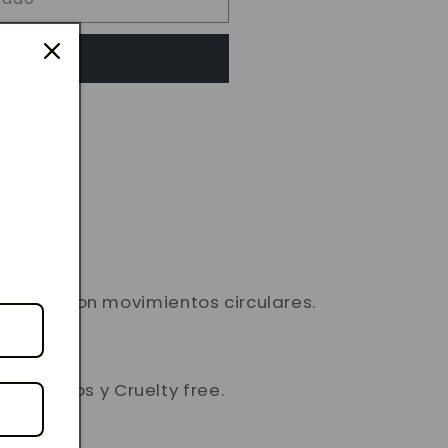
r ahora
e LAVANDA
ad
l rostro con movimientos circulares.
 Veganos y Cruelty free.