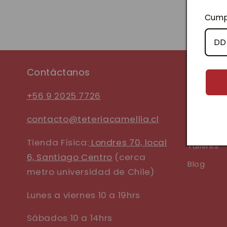
Cump
Contáctanos
Nuestra H
Eventos
+56 9 2025 7726
Venta May
contacto@teteriacamellia.cl
Regalos C
Tienda Física:
Londres 70, local
Talleres
6, Santiago Centro
(cerca
Blog
metro universidad de Chile)
Lunes a viernes 10 a 19hrs
Sábados 10 a 14hrs