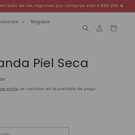
 el resto de las regiones por compras sobre $55.000 🔥
cesorios
Regalos
Iniciar
Carrito
sesión
nda Piel Seca
do
de envío
se calculan en la pantalla de pago.
tado