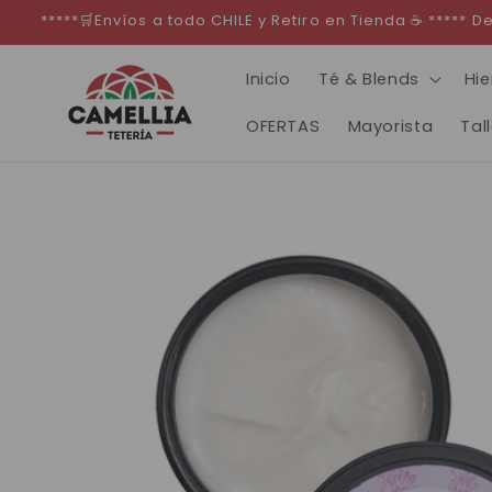
Ir
*****🛒Envíos a todo CHILE y Retiro en Tienda ☕ *****
directamente
al contenido
Inicio
Té & Blends
Hie
OFERTAS
Mayorista
Tal
Ir
directamente
a la
información
del producto