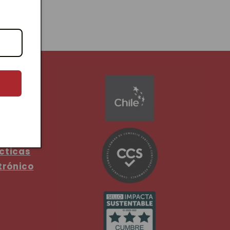
OLA
Paola
cticas
trónico