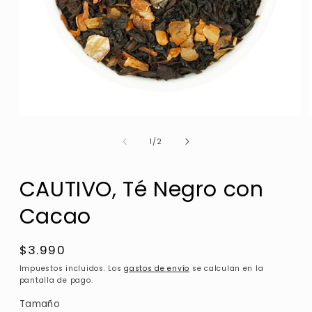
de
1
/
2
CAUTIVO, Té Negro con
Cacao
Precio
$3.990
habitual
Impuestos incluidos. Los
gastos de envío
se calculan en la
pantalla de pago.
Tamaño