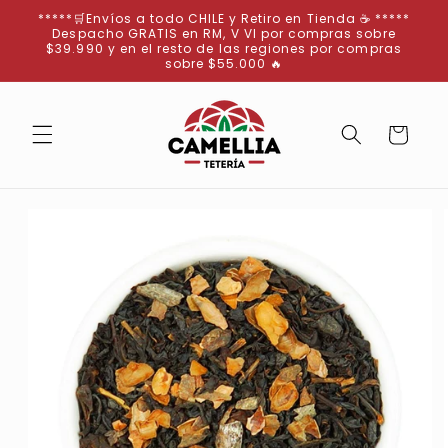
Ir
*****🛒Envíos a todo CHILE y Retiro en Tienda ☕ *****
directamente
Despacho GRATIS en RM, V VI por compras sobre
al contenido
$39.990 y en el resto de las regiones por compras
sobre $55.000 🔥
Carrito
Ir
directamente
a la
información
del producto