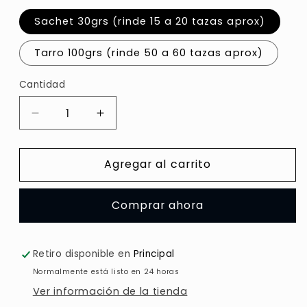
Sachet 30grs (rinde 15 a 20 tazas aprox)
Tarro 100grs (rinde 50 a 60 tazas aprox)
Cantidad
Reducir
Aumentar
cantidad
cantidad
para
para
Agregar al carrito
CAUTIVO,
CAUTIVO,
Té
Té
Negro
Negro
Comprar ahora
con
con
Cacao
Cacao
Retiro disponible en
Principal
Normalmente está listo en 24 horas
Ver información de la tienda