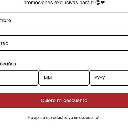
promociones exclusivas para ti 😍❤
¿Qué es el café de espec
Se le denomina al café cu
una escala de 100 especif
Association). Siendo este,
esto , el café de especia
elaboración con estándare
leaños
lograr la excelencia en la
La apreciación por la cali
le puede denominar «la te
Quiero mi descuento
No aplica a productos ya en descuento*