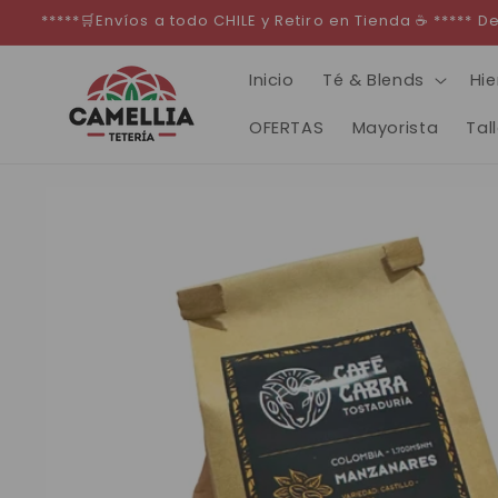
Ir
*****🛒Envíos a todo CHILE y Retiro en Tienda ☕ *****
directamente
al contenido
Inicio
Té & Blends
Hie
OFERTAS
Mayorista
Tal
Ir
directamente
a la
información
del producto