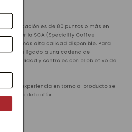
ialidad?
ya calificación es de 80 puntos o más en
icada por la SCA (Speciality Coffee
 el café más alta calidad disponible. Para
lidad está ligado a una cadena de
s de calidad y controles con el objetivo de
 taza.
dad y la experiencia en torno al producto se
rcera ola del café»