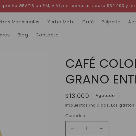
 Despacho GRATIS en RM, V VI por compras sobre $39.990 y en
rbas Medicinales
Yerba Mate
Café
Pulperia
Ac
leres
Blog
Contacto
CAFÉ COLO
GRANO ENT
Precio
$13.000
Agotado
habitual
Impuestos incluidos. Los
gastos 
Cantidad
Reducir
Aumentar