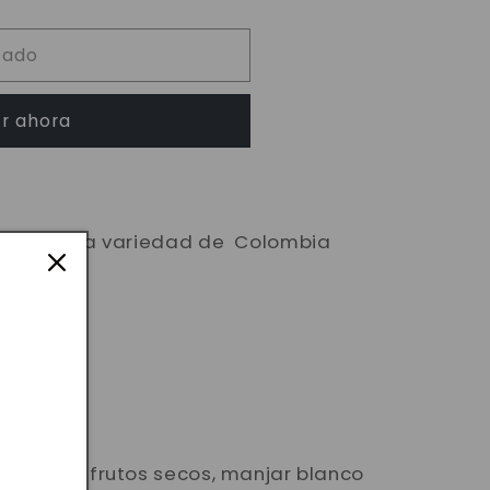
tado
ES
r ahora
a exquisita variedad de Colombia
rgánico.
e dulce, frutos secos, manjar blanco