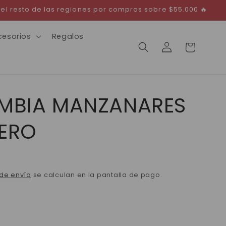
 el resto de las regiones por compras sobre $55.000 🔥
cesorios
Regalos
Iniciar
Carrito
sesión
MBIA MANZANARES
ERO
de envío
se calculan en la pantalla de pago.