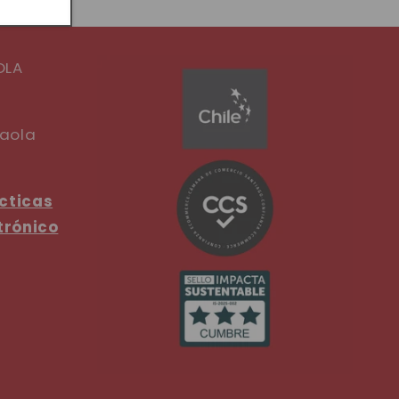
OLA
Paola
cticas
trónico