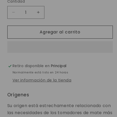
Cantidad
Reducir
Aumentar
cantidad
cantidad
para
para
Agregar al carrito
Bombilla
Bombilla
Yerba
Yerba
Mate
Mate
Madera
Madera
Retiro disponible en
Principal
Normalmente está listo en 24 horas
Ver información de la tienda
Orígenes
Su origen está estrechamente relacionado con
las necesidades de los tomadores de mate más