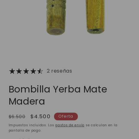
2 reseñas
Bombilla Yerba Mate
Madera
Precio
Precio
$4.500
Oferta
$6.500
habitual
de
Impuestos incluidos. Los
gastos de envío
se calculan en la
oferta
pantalla de pago.