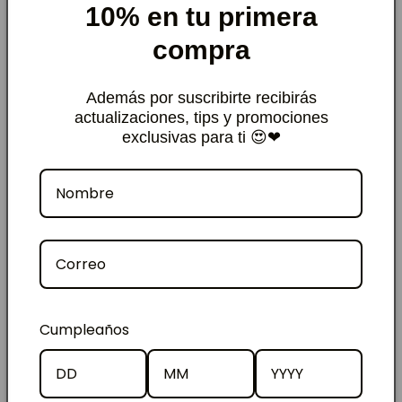
utensilios para que la infusión llegara lo más
10% en tu primera
pura posible a su boca.
compra
Después los guaraníes le asignaron un
nombre:
tacuapý
que quiere decir
caña con
Además por suscribirte recibirás
actualizaciones, tips y promociones
envoltorio o cuero.
exclusivas para ti 😍❤
RESEÑAS
4.50
Reviews por Whatsapp by
Cumpleaños
2025-08-16