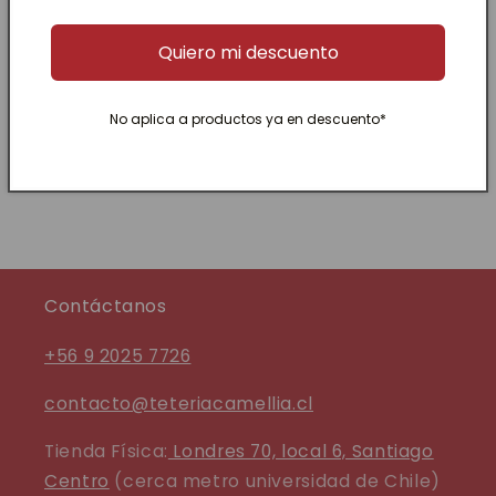
John Paul
Quiero mi descuento
Buena calidad y excelente el producto en
cuestión
No aplica a productos ya en descuento*
Contáctanos
+56 9 2025 7726
contacto@teteriacamellia.cl
Tienda Física:
Londres 70, local 6, Santiago
Centro
(cerca metro universidad de Chile)