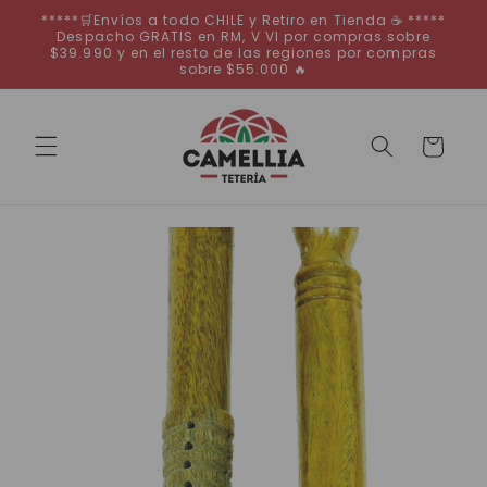
Ir
*****🛒Envíos a todo CHILE y Retiro en Tienda ☕ *****
directamente
Despacho GRATIS en RM, V VI por compras sobre
al contenido
$39.990 y en el resto de las regiones por compras
sobre $55.000 🔥
Carrito
Ir
directamente
a la
información
del producto