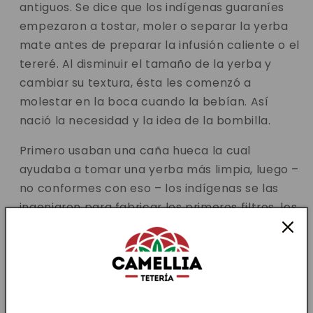
antiguos. Se dice que los indígenas guaraníes
empezaron a tostar, moler o separar la yerba
mate antes de preparar la infusión caliente o el
tereré. Al disminuir el tamaño de la yerba y
cambiar su textura, ésta les comenzó a
molestar en la boca cuando la bebían. Así
nació la necesidad y la idea de la bombilla.
Primero usaban una caña hueca la cual
ayudaba a tomar una yerba más limpia, luego –
no conformes con eso – los indígenas se las
ingeniaron para fabricar los primeros filtros, los
cuales llamaron
kokos
que significa
junco o
tejido trenzado fuerte.
Hicieron pequeñas redes
con vegetales que atrapaban los pedacitos de
yerba y dejaban pasar el agua. Así los primeros
tomadores de mate crearon los primeros