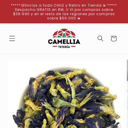
Ir
*****🛒Envíos a todo CHILE y Retiro en Tienda ☕ *****
directamente
Despacho GRATIS en RM, V VI por compras sobre
al contenido
$39.990 y en el resto de las regiones por compras
sobre $55.000 🔥
Carrito
Ir
directamente
a la
información
del producto