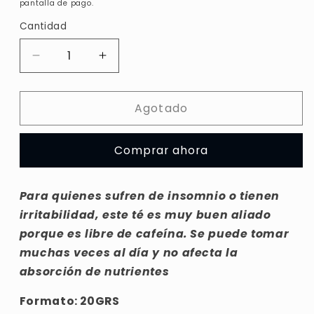
pantalla de pago.
Cantidad
Reducir
Aumentar
cantidad
cantidad
para
para
Agotado
Blue
Blue
Butterfly
Butterfly
(Flor
(Flor
Comprar ahora
de
de
guisante
guisante
mariposa)
mariposa)
Para quienes sufren de insomnio o tienen
irritabilidad, este té es muy buen aliado
porque es libre de cafeína. Se puede tomar
muchas veces al día y no afecta la
absorción de nutrientes
Formato: 20GRS