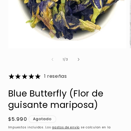
de
1
/
3
1 reseñas
Blue Butterfly (Flor de
guisante mariposa)
Precio
$5.990
Agotado
habitual
Impuestos incluidos. Los
gastos de envío
se calculan en la