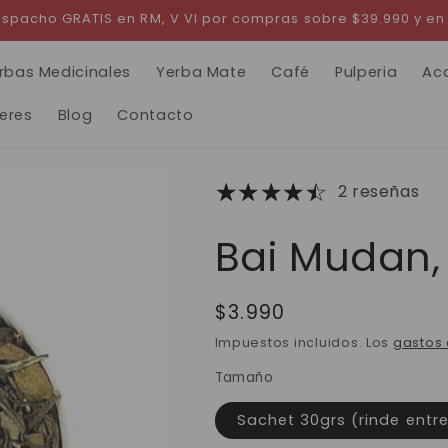
 Despacho GRATIS en RM, V VI por compras sobre $39.990 y en
rbas Medicinales
Yerba Mate
Café
Pulperia
Ac
leres
Blog
Contacto
2 reseñas
Bai Mudan,
Precio
$3.990
habitual
Impuestos incluidos. Los
gastos 
Tamaño
Sachet 30grs (rinde entre