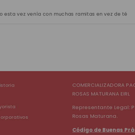
o esta vez venía con muchas ramitas en vez de té
COMERCIALIZADORA PA
istoria
ROSAS MATURANA EIRL
orista
Representante Legal: 
Rosas Maturana.
orporativos
Código de Buenas Prá