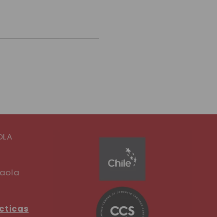
OLA
Paola
cticas