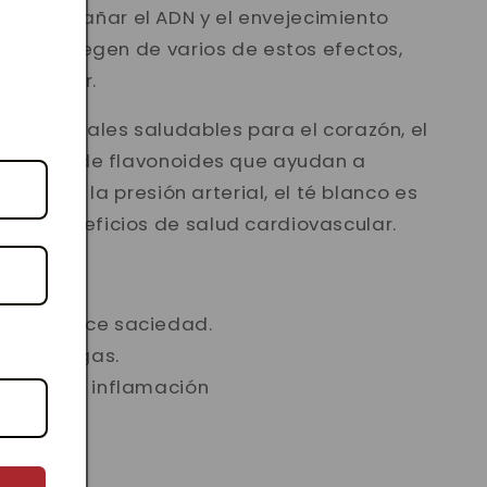
como dañar el ADN y el envejecimiento
s nos protegen de varios de estos efectos,
 el cáncer.
s y vegetales saludables para el corazón, el
contenido de flavonoides que ayudan a
Al reducir la presión arterial, el té blanco es
a de beneficios de salud cardiovascular.
so, produce saciedad.
iene arrugas.
mune y la inflamación
nto
afeína