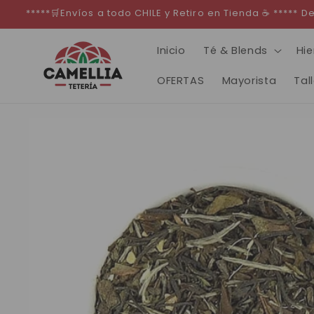
Ir
*****🛒Envíos a todo CHILE y Retiro en Tienda ☕ *****
directamente
al contenido
Inicio
Té & Blends
Hie
OFERTAS
Mayorista
Tal
Ir
directamente
a la
información
del producto