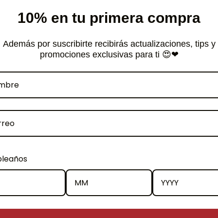
muchos procesos dañinos 
10% en tu primera compra
celular. Los antioxidante
como la diabetes tipo II o
Además por suscribirte recibirás actualizaciones, tips y
promociones exclusivas para ti 😍❤
Al igual que muchas fruta
té blanco tiene un alto 
disminuir la hipertensión. 
útil para una amplia gam
Otras propiedades:
Ayuda a bajar de pe
leaños
Mejora tu piel y prev
Regula el sistema in
Antibacterial
Combate el mal alie
Bajo contenido de C