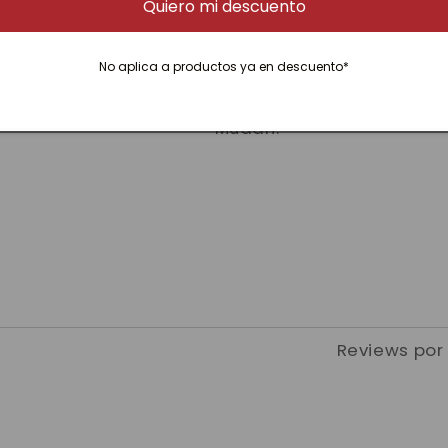
Quiero mi descuento
Protege los huesos
No aplica a productos ya en descuento*
100% natural, sin esencias
es té aromatizado, posee 
Mudan.
Reviews por