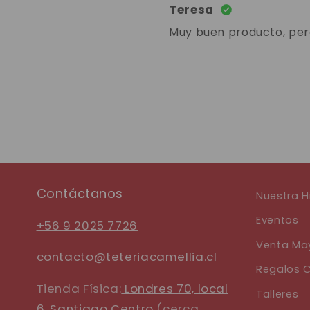
Teresa
Muy buen producto, per
Contáctanos
Nuestra H
Eventos
+56 9 2025 7726
Venta May
contacto@teteriacamellia.cl
Regalos C
Tienda Física:
Londres 70, local
Talleres
6, Santiago Centro
(cerca