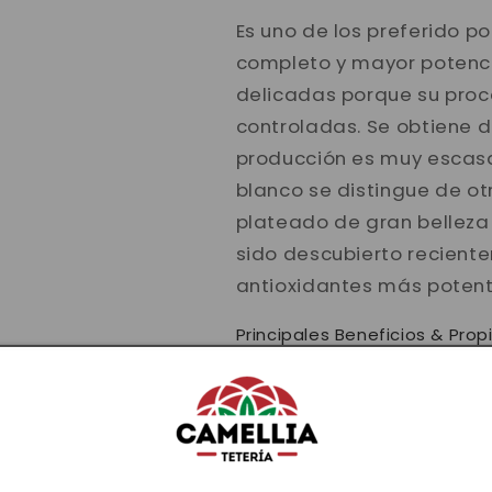
Es uno de los preferido p
completo y mayor potenci
delicadas porque su pro
controladas. Se obtiene de
producción es muy escasa,
blanco se distingue de ot
plateado de gran belleza 
sido descubierto recient
antioxidantes más potent
Principales Beneficios & Pro
Uno de los grandes benefi
antioxidante, es el que má
presenta, protegen el org
producen libremente por