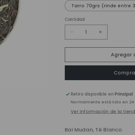
Tarro 70grs (rinde entre 
Cantidad
Reducir
Aumentar
cantidad
cantidad
para
para
Agregar a
Bai
Bai
Mudan,
Mudan,
Té
Té
Compra
Blanco
Blanco
Retiro disponible en
Principal
Normalmente está listo en 24
Ver información de la tien
Bai Mudan, Té Blanco