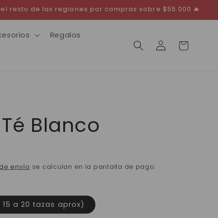
 el resto de las regiones por compras sobre $55.000 🔥
cesorios
Regalos
Iniciar
Carrito
sesión
 Té Blanco
de envío
se calculan en la pantalla de pago.
 15 a 20 tazas aprox)