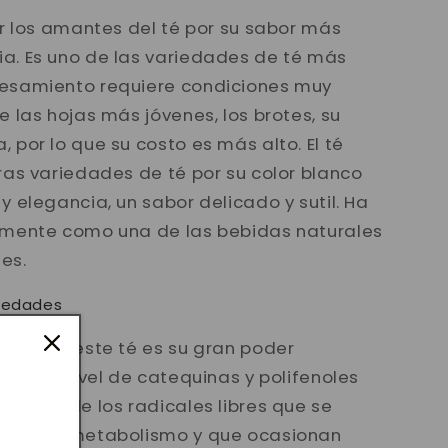
or los amantes del té por su sabor más
a. Es uno de las variedades de té más
cesamiento requiere condiciones muy
 las hojas más jóvenes, los brotes, su
 por lo que su costo es más alto. El té
ras variedades de té por su color blanco
y elegancia, un sabor delicado y sutil. Ha
emente como una de las bebidas naturales
es.
piedades
cios de este té es su gran poder
s alto nivel de catequinas y polifenoles
anismo de los radicales libres que se
 nuestro metabolismo y que ocasionan