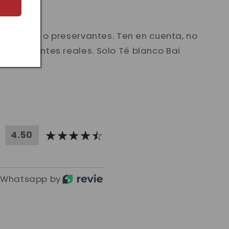
, aditivos o preservantes. Ten en cuenta, no
ingredientes reales. Solo Té blanco Bai
4.50
 Whatsapp by