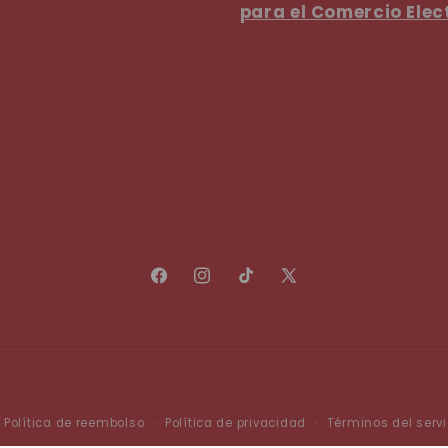
para el Comercio Elec
Facebook
Instagram
TikTok
X
(Twitter)
Formas
Política de reembolso
Política de privacidad
Términos del servi
de