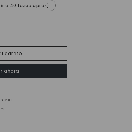
35 a 40 tazas aprox)
l carrito
r ahora
 horas
da