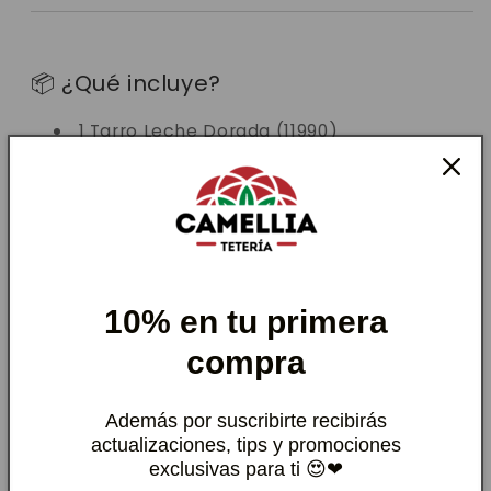
📦 ¿Qué incluye?
1 Tarro Leche Dorada (11990)
1 Tarro Té Rojo Pu-erh (6990)
1 Tarro EVA (6990)
Valor individual: $25.970
Valor pack especial:
$22.990
10% en tu primera
compra
💡 Cómo usarlo
Además por suscribirte recibirás
actualizaciones, tips y promociones
☀️ Mañana: Pu-erh
exclusivas para ti 😍❤
🌤 Tarde: EVA fría