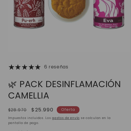
6 reseñas
🌿 PACK DESINFLAMACIÓN
CAMELLIA
Precio
Precio
$25.990
Oferta
$28.970
habitual
de
Impuestos incluidos. Los
gastos de envío
se calculan en la
oferta
pantalla de pago.