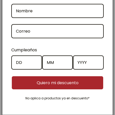
🌙 Noche: Leche Dorada
Puedes integrarlos según tu ritmo diario.
Este pack está pensado para:
Personas que buscan desinflamarse
después del verano
Cumpleaños
Quienes quieren dejar bebidas azucaradas
Quienes necesitan energía más estable
Clientes que ya aman la leche dorada
Quiero mi descuento
RESEÑAS
No aplica a productos ya en descuento*
5.00