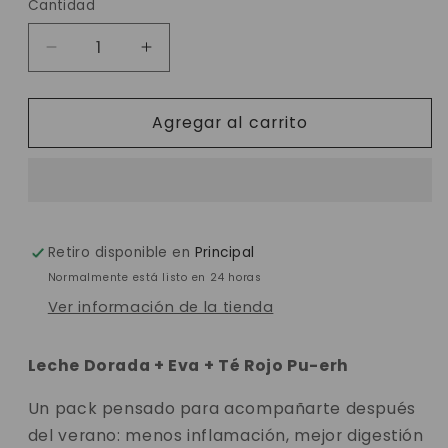
Cantidad
Reducir
Aumentar
cantidad
cantidad
para
para
Agregar al carrito
🌿
🌿
PACK
PACK
DESINFLAMACIÓN
DESINFLAMACIÓN
CAMELLIA
CAMELLIA
Retiro disponible en
Principal
Normalmente está listo en 24 horas
Ver información de la tienda
Leche Dorada + Eva + Té Rojo Pu-erh
Un pack pensado para acompañarte después
del verano: menos inflamación, mejor digestión