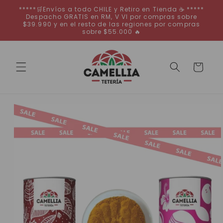
Ir
*****🛒Envíos a todo CHILE y Retiro en Tienda ☕ *****
directamente
Despacho GRATIS en RM, V VI por compras sobre
al contenido
$39.990 y en el resto de las regiones por compras
sobre $55.000 🔥
Carrito
Ir
directamente
a la
información
del producto