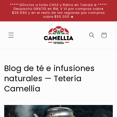
Ir
*****🛒Envíos a todo CHILE y Retiro en Tienda ☕ *****
directamente
Despacho GRATIS en RM, V VI por compras sobre
al contenido
$39.990 y en el resto de las regiones por compras
sobre $55.000 🔥
Carrito
Blog de té e infusiones
naturales — Tetería
Camellia