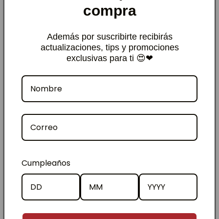
compra
pensando mucho sobre cómo nos mostramos y
cómo nos tratamos.
Además por suscribirte recibirás
actualizaciones, tips y promociones
exclusivas para ti 😍❤
Cumpleaños