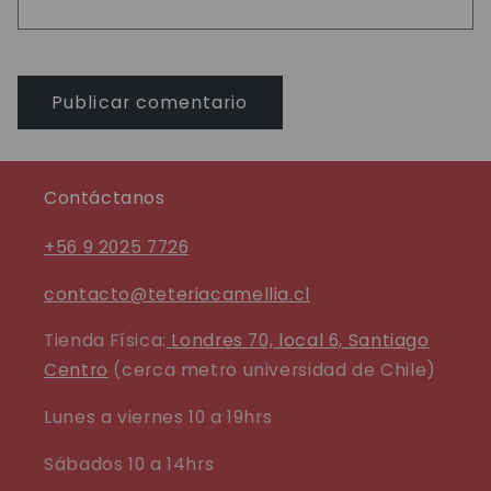
Contáctanos
+56 9 2025 7726
contacto@teteriacamellia.cl
Tienda Física:
Londres 70, local 6, Santiago
Centro
(cerca metro universidad de Chile)
Lunes a viernes 10 a 19hrs
Sábados 10 a 14hrs