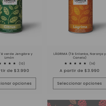
Té verde Jengibre y
LÁGRIMA (Té Srilanka, Naranja y
Limón
Canela)
10
14
(10)
(14)
reseñas
reseñ
io
rtir de $3.990
Precio
A partir de $3.990
totales
totale
tual
habitual
cionar opciones
Seleccionar opciones