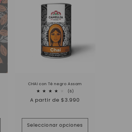
CHAI con Té negro Assam
6
(6)
reseñas
Precio
A partir de $3.990
totales
as
habitual
s
Seleccionar opciones