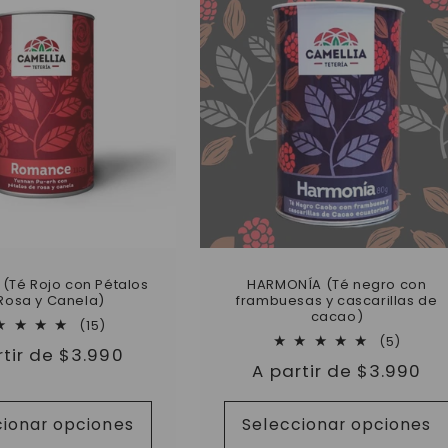
(Té Rojo con Pétalos
HARMONÍA (Té negro con
Rosa y Canela)
frambuesas y cascarillas de
cacao)
15
(15)
5
reseñas
(5)
io
rtir de $3.990
reseñ
totales
Precio
A partir de $3.990
totale
tual
habitual
cionar opciones
Seleccionar opciones