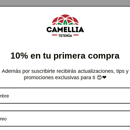
tual
habitual
cionar opciones
Seleccionar opciones
10% en tu primera compra
Además por suscribirte recibirás actualizaciones, tips y
promociones exclusivas para ti 😍❤
 ROJO PU-ERH
SUSPIRO (Té verde con Limón y
Cedrón)