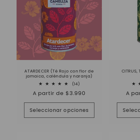
c
i
ó
n
:
ATARDECER (Té Rojo con flor de
CITRUS, 
jamaica, caléndula y naranja)
14
(14)
reseñas
Precio
A partir de $3.990
Prec
A pa
totales
habitual
habi
Seleccionar opciones
Selec