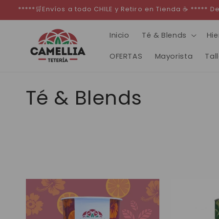
Ir
*****🛒Envíos a todo CHILE y Retiro en Tienda ☕ *****
directamente
al contenido
Inicio
Té & Blends
Hie
OFERTAS
Mayorista
Tal
C
Té & Blends
o
l
e
c