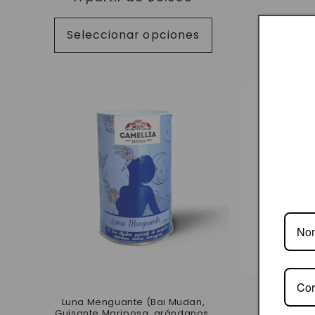
habi
habitual
Seleccionar opciones
Selec
Luna Menguante (Bai Mudan,
TÉ
Guisante Mariposa, arándanos,