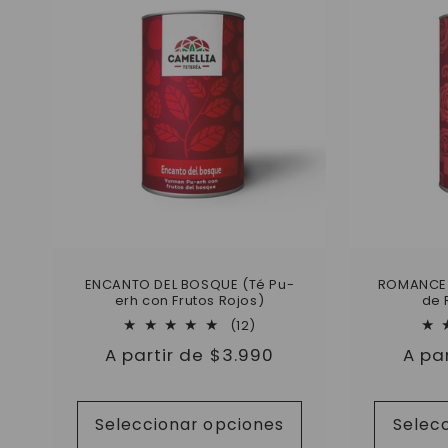
ENCANTO DEL BOSQUE (Té Pu-
ROMANCE 
erh con Frutos Rojos)
de 
12
(12)
reseñas
Precio
A partir de $3.990
Prec
A pa
totales
habitual
habi
Seleccionar opciones
Selec