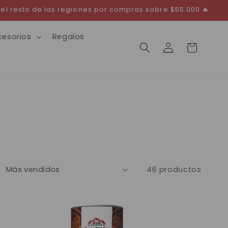
 el resto de las regiones por compras sobre $55.000 🔥
cesorios
Regalos
Iniciar
Carrito
sesión
46 productos