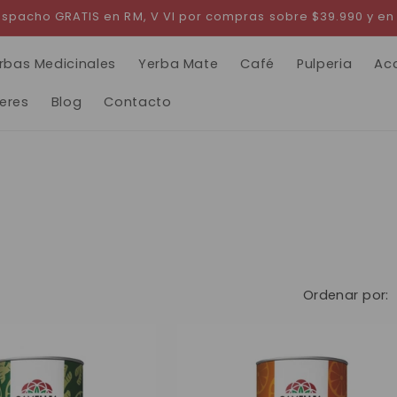
 Despacho GRATIS en RM, V VI por compras sobre $39.990 y en
rbas Medicinales
Yerba Mate
Café
Pulperia
Ac
leres
Blog
Contacto
Ordenar por: