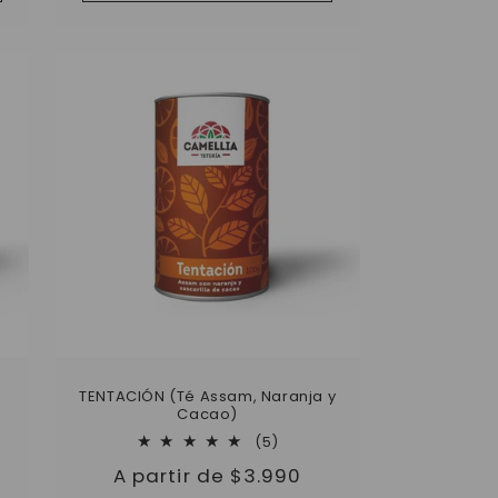
TENTACIÓN (Té Assam, Naranja y
Cacao)
5
(5)
as
reseñas
Precio
A partir de $3.990
s
totales