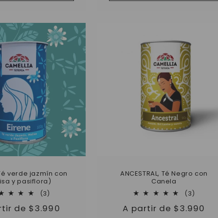
Té verde jazmín con
ANCESTRAL, Té Negro con
isa y pasiflora)
Canela
3
3
(3)
(3)
reseñas
reseñ
io
rtir de $3.990
Precio
A partir de $3.990
totales
totale