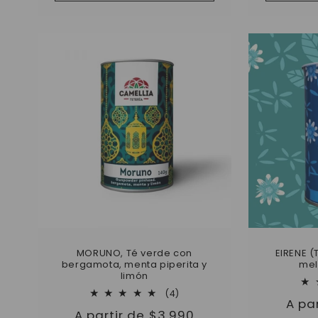
MORUNO, Té verde con
EIRENE (
bergamota, menta piperita y
mel
limón
4
(4)
Prec
A pa
reseñas
Precio
A partir de $3.990
totales