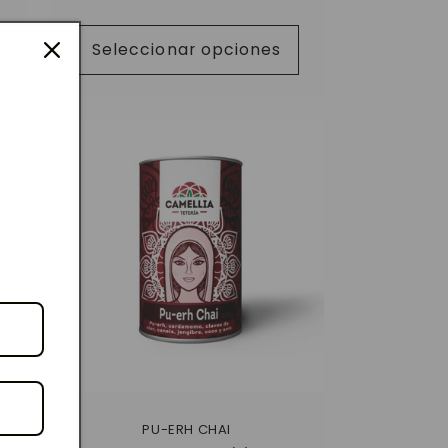
habitual
Seleccionar opciones
PU-ERH CHAI