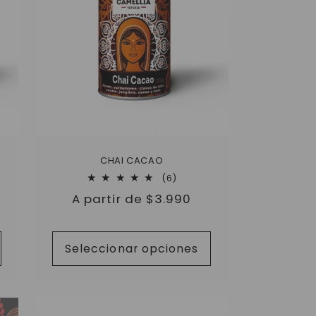
CHAI CACAO
6
(6)
reseñas
Precio
A partir de $3.990
as
totales
s
habitual
Seleccionar opciones