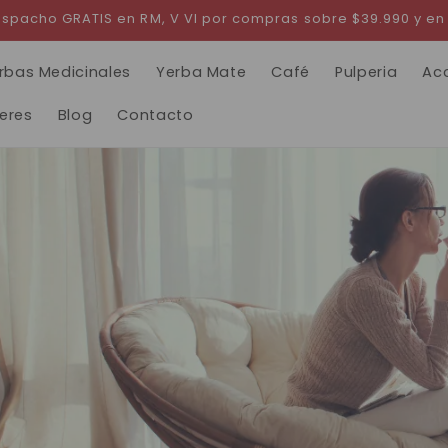
 Despacho GRATIS en RM, V VI por compras sobre $39.990 y en
rbas Medicinales
Yerba Mate
Café
Pulperia
Ac
leres
Blog
Contacto