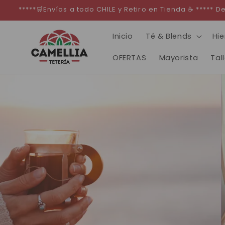
Ir
*****🛒Envíos a todo CHILE y Retiro en Tienda ☕ *****
directamente
al contenido
Inicio
Té & Blends
Hie
OFERTAS
Mayorista
Tal