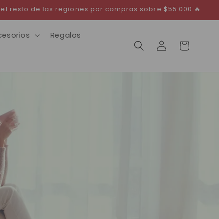
 el resto de las regiones por compras sobre $55.000 🔥
cesorios
Regalos
Iniciar
Carrito
sesión