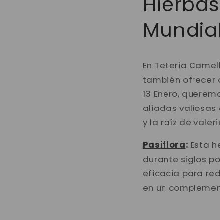
Hierbas
Mundial
En Teteria Camell
también ofrecer a
13 Enero, querem
aliadas valiosas 
y la raíz de valer
Pasiflora
:
Esta he
durante siglos p
eficacia para red
en un complemento