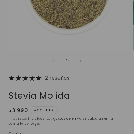
de
1
/
2
2 reseñas
Stevia Molida
Precio
$3.990
Agotado
habitual
Impuestos incluidos. Los
gastos de envío
se calculan en la
pantalla de pago.
Cantidad