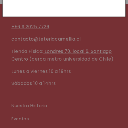
Contáctanos
+56 9 2025 7726
contacto@teteriacamellia.cl
Tienda Física:
Londres 70, local 6, Santiago
Centro
(cerca metro universidad de Chile)
Lunes a viernes 10 a 19hrs
Sábados 10 a 14hrs
Nuestra Historia
Eventos