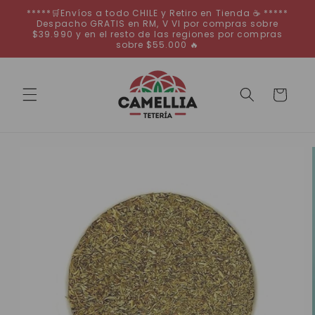
Ir
*****🛒Envíos a todo CHILE y Retiro en Tienda ☕ *****
directamente
Despacho GRATIS en RM, V VI por compras sobre
al contenido
$39.990 y en el resto de las regiones por compras
sobre $55.000 🔥
Carrito
Ir
directamente
a la
información
del producto