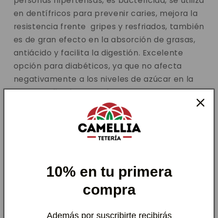
personas hipertensas, es bactericida, se utiliza
en dentífricos para prevenir caries, mejora la
resistencia frente gripes y resfriados, también
es de gran efecto en la absorción de grasas,
antiácido y facilita la digestión.
Excelente
opción para diabéticos, ya que no afecta
negativamente a los niveles de azúcar en la
sangre. ¡Elige lo natural.
Contraindicaciones
la Stevia no tiene efectos secundarios, como
otros edulcorantes artificiales que se producen
químicamente.
10% en tu primera
compra
Además por suscribirte recibirás
RESEÑAS