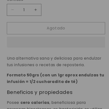
Reducir
Aumentar
cantidad
cantidad
para
para
Agotado
Stevia
Stevia
Molida
Molida
Una alternativa sana y deliciosa para endulzar
tus infusiones o recetas de reposteria.
Formato 50grs (con un 1gr aprox endulzas tu
infusión = 1/2 cucharadita de té)
Beneficios y propiedades
Posee
cero calorías
, beneficiosa para