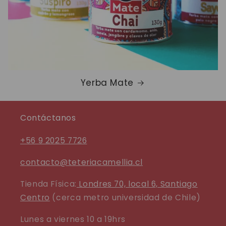
Yerba Mate
Contáctanos
+56 9 2025 7726
contacto@teteriacamellia.cl
Tienda Física:
Londres 70, local 6, Santiago
Centro
(cerca metro universidad de Chile)
Lunes a viernes 10 a 19hrs