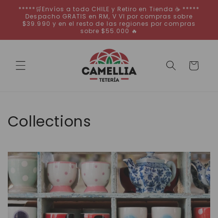
Ir
*****🛒Envíos a todo CHILE y Retiro en Tienda ☕ *****
directamente
Despacho GRATIS en RM, V VI por compras sobre
al contenido
$39.990 y en el resto de las regiones por compras
sobre $55.000 🔥
Carrito
Collections